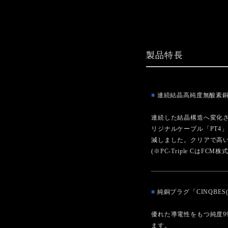
製品特長
■
連続結晶高純度無酸素銅PC
連続した結晶構造へ変化させ
リジナルケーブル「PT4
減しました。クリアで高
(※PC-Triple Cは
■
純銅プラグ「CINQBE
優れた導電性をもつ純度9
ます。