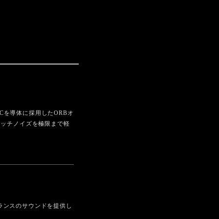
 Cを導体に採用したORBオ
タッチノイズを極限まで軽
バランスのサウンドを提供し