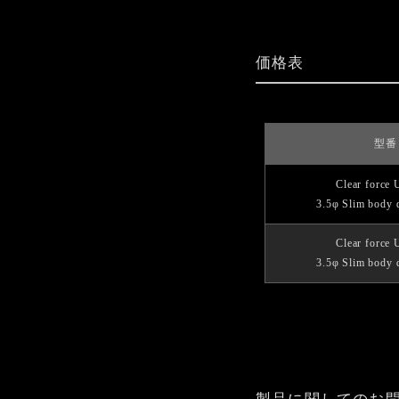
価格表
型番
Clear force 
3.5φ Slim body 
Clear force 
3.5φ Slim body 