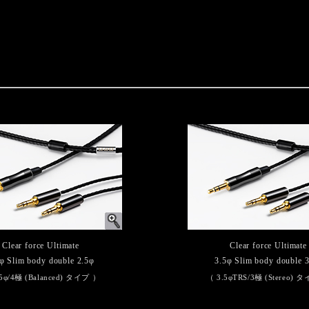
Clear force Ultimate
Clear force Ultimate
φ Slim body double 2.5φ
3.5φ Slim body double 
5φ/4極 (Balanced) タイプ ）
（ 3.5φTRS/3極 (Stereo) 