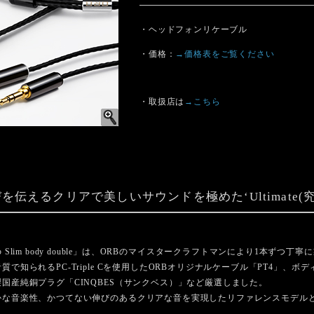
・ヘッドフォンリケーブル
・価格：
→価格表をご覧ください
・取扱店は
→こちら
伝えるクリアで美しいサウンドを極めた‘Ultimate(
imate 3.5φ Slim body double」は、ORBのマイスタークラフトマンにより1本
で知られるPC-Triple Cを使用したORBオリジナルケーブル「PT4」、ボ
国産純銅プラグ「CINQBES（サンクベス）」など厳選しました。
な音楽性、かつてない伸びのあるクリアな音を実現したリファレンスモデルとなるUl