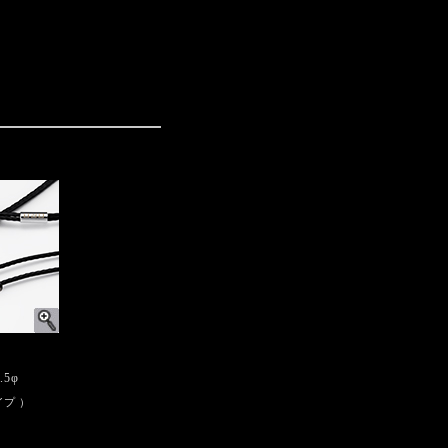
3.5φ
タイプ ）