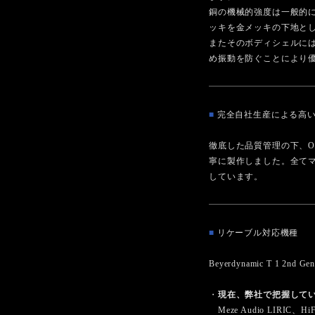
銅の機械的強度は一般的
ッキを金メッキの下地と
またそのボディシェルに
め振動を防ぐことにより
■
完全自社生産による高
徹底した品質管理の下、O
寧に製作しました。全て
しています。
■
リケーブル対応機種
Beyerdynamic T 1 2nd 
・
現在、弊社で把握して
Meze Audio LIRIC、H