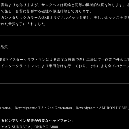
に真鍮よりも劣りますが、サンクベスは真鍮と同等の機械的強度を誇ります。
して施し、音質に影響する磁性を徹底排除しております。
はガンメタリックカラーのORBオリジナルメッキを施し、美しいルックスを得
優れた音質を手に入れました。
い品質
RBマイスタークラフトマンによる高度な技術で自社工場にて手作業で丹念に半
マイスタークラフトマンにより半田付けを行っており、それにより全てのケー
Generation、Beyerdynamic T 5 p 2nd Generation、Beyerdynamic AMIRON 
いるピンアサイン変更が必要なヘッドフォン
：
iFiMAN SUNDARA、ONKYO A800