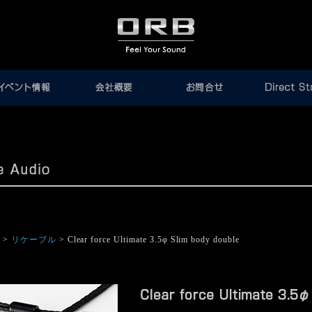
o
>
リケーブル
> Clear force Ultimate 3.5φ Slim body double