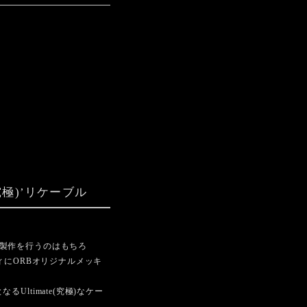
究極)’リケーブル
ずつ丁寧に製作を行うのはもちろ
ディにORBオリジナルメッキ
timate(究極)なケー