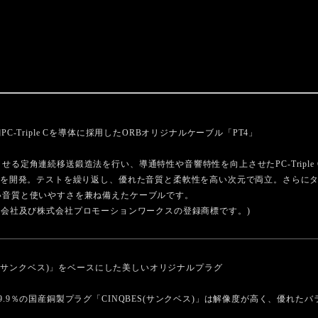
-Triple Cを導体に採用したORBオリジナルケーブル「PT4」
る定角連続移送鍛造法を行い、導通特性や音響特性を向上させたPC-Triple
」を開発。テストを繰り返し、優れた音質と柔軟性を高い次元で両立。さらに
い音質と使いやすさを兼ね備えたケーブルです。
FCM株式会社及び株式会社プロモーションワークスの登録商標です。)
S(サンクベス)」をベースにした美しいオリジナルプラグ
9.9％の国産銅製プラグ「CINQBES(サンクベス)」は解像度が高く、優れた