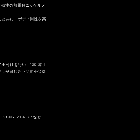
非磁性の無電解ニッケルメ
ると共に、ボディ剛性を高
田付けを行い、1本1本丁
ブルが同じ高い品質を保持
HOME、 SONY MDR-Z7 など。