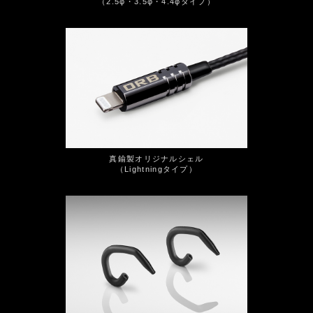
（2.5φ・3.5φ・4.4φタイプ）
真鍮製オリジナルシェル
（Lightningタイプ）