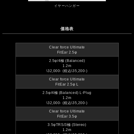
イヤーハンガー
価格表
Clear force Ultimate
FitEar 2.5φ
2.5φ/4極 (Balanced)
1.2m
\32,000- (税込\35,200-)
Clear force Ultimate
FitEar 2.5φ L
2.5φ/4極 (Balanced) L-Plug
1.2m
\32,000- (税込\35,200-)
Clear force Ultimate
FitEar 3.5φ
3.5φTRS/3極 (Stereo)
1.2m