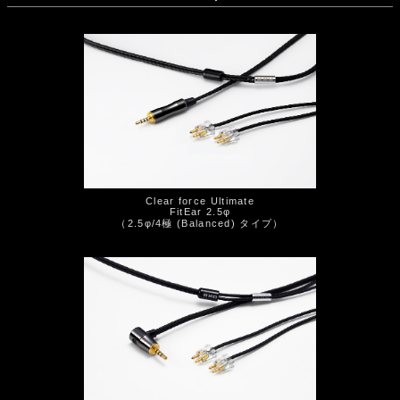
Clear force Ultimate
FitEar 2.5φ
（2.5φ/4極 (Balanced) タイプ）