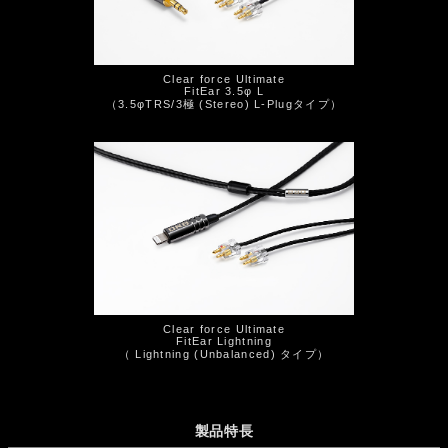
Clear force Ultimate
FitEar 3.5φ L
（3.5φTRS/3極 (Stereo) L-Plugタイプ）
Clear force Ultimate
FitEar Lightning
（ Lightning (Unbalanced) タイプ）
製品特長