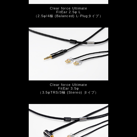
Clear force Ultimate
FitEar 2.5φ L
（2.5φ/4極 (Balanced) L-Plugタイプ）
Clear force Ultimate
FitEar 3.5φ
（3.5φTRS/3極 (Stereo) タイプ）