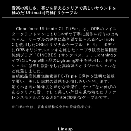
音楽の楽しさ、喜びを伝えるクリアで美しいサウンドを
極めた‘Ultimate(究極)’リケーブル
「Clear force Ultimate CL FitEar」は、ORBのマイス
タークラフトマンにより1本ずつ丁寧に製作を行うのはも
ちろん、ケーブルの導体に高音質で知られるPC-Triple
Cを使用したORBオリジナルケーブル「PT4」、ボディ
にORBオリジナルメッキを施したトープラ販売社製国産
純銅プラグ「CINQBES（サンクベス）」、Lightningタ
イプにはApple純正品のLightning端子を使用し、ボディ
シェルには専用設計をした真鍮製のオリジナルシェルな
ど厳選しました。
連続結晶高純度無酸素銅PC-Triple C導体を透明な被膜
で覆い、美しい線材の質感をお愉しみいただけます。
驚くべき高い解像度と豊かな音楽性、かつてない伸びの
あるクリアな音、そして美しい外観を兼ね備えたリファ
レンスモデルとなるUltimate(究極)なケーブルです。
※FitEar® は、須山歯研株式会社の登録商標です。
Lineup