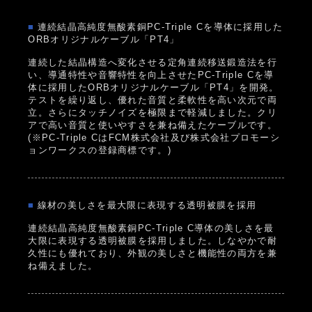
■
連続結晶高純度無酸素銅PC-Triple Cを導体に採用した
ORBオリジナルケーブル「PT4」
連続した結晶構造へ変化させる定角連続移送鍛造法を行
い、導通特性や音響特性を向上させたPC-Triple Cを導
体に採用したORBオリジナルケーブル「PT4」を開発。
テストを繰り返し、優れた音質と柔軟性を高い次元で両
立。さらにタッチノイズを極限まで軽減しました。クリ
アで高い音質と使いやすさを兼ね備えたケーブルです。
(※PC-Triple CはFCM株式会社及び株式会社プロモーシ
ョンワークスの登録商標です。)
■
線材の美しさを最大限に表現する透明被膜を採用
連続結晶高純度無酸素銅PC-Triple C導体の美しさを最
大限に表現する透明被膜を採用しました。しなやかで耐
久性にも優れており、外観の美しさと機能性の両方を兼
ね備えました。