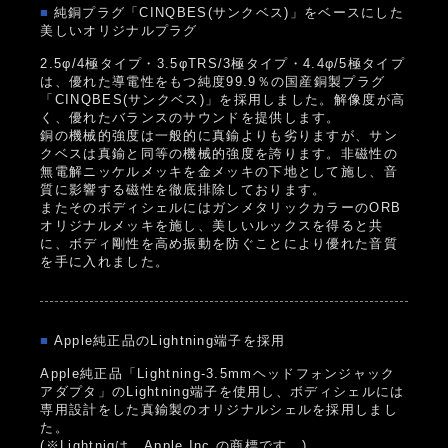
■
純銅プラグ「CINQBES(サンクベス)」をベースにした
美しいオリジナルプラグ
2.5φ/4極タイプ・3.5φTRS/3極タイプ・4.4φ/5極タイプ
は、優れた導電性をもつ純度99.9％の国産銅製プラグ
「CINQBES(サンクベス)」を採用しました。解像度が高
く、優れたバランスのサウンドを提供します。
銅の機械的強度は一般的に真鍮よりも劣りますが、サン
クベスは真鍮と同等の機械的強度を誇ります。非磁性の
無電解ニッケルメッキを金メッキの下地として施し、音
質に影響する磁性を徹底排除しております。
またそのボディシェルにはガンメタリックカラーのORB
オリジナルメッキを施し、美しいルックスを得ると共
に、ボディ剛性を高め振動を防ぐことにより優れた音質
を手に入れました。
■
Apple純正品のLightning端子を採用
Apple純正品「Lightning-3.5mmヘッドフォンジャック
アダプタ」のLightning端子を使用し、ボディシェルには
専用設計をした真鍮製のオリジナルシェルを採用しまし
た。
(※Lightnigは、Apple Inc.の商標です。)