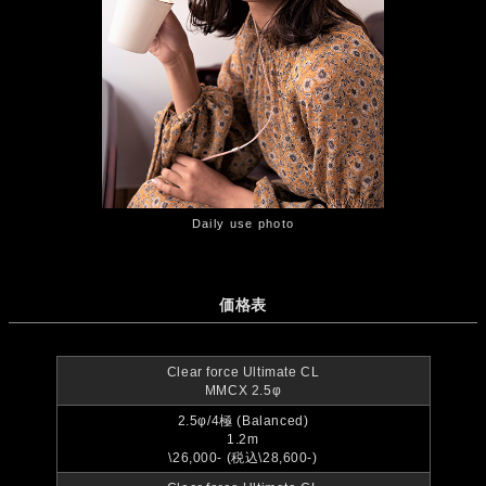
Daily use photo
価格表
Clear force Ultimate CL
MMCX 2.5φ
2.5φ/4極 (Balanced)
1.2m
\26,000- (税込\28,600-)