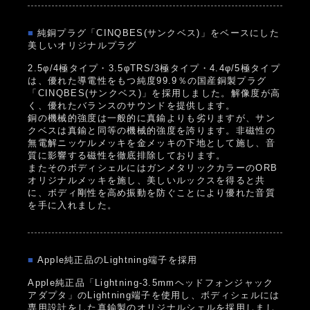
■
純銅プラグ「CINQBES(サンクベス)」をベースにした
美しいオリジナルプラグ
2.5φ/4極タイプ・3.5φTRS/3極タイプ・4.4φ/5極タイプ
は、優れた導電性をもつ純度99.9％の国産銅製プラグ
「CINQBES(サンクベス)」を採用しました。解像度が高
く、優れたバランスのサウンドを提供します。
銅の機械的強度は一般的に真鍮よりも劣りますが、サン
クベスは真鍮と同等の機械的強度を誇ります。非磁性の
無電解ニッケルメッキを金メッキの下地として施し、音
質に影響する磁性を徹底排除しております。
またそのボディシェルにはガンメタリックカラーのORB
オリジナルメッキを施し、美しいルックスを得ると共
に、ボディ剛性を高め振動を防ぐことにより優れた音質
を手に入れました。
■
Apple純正品のLightning端子を採用
Apple純正品「Lightning-3.5mmヘッドフォンジャック
アダプタ」のLightning端子を使用し、ボディシェルには
専用設計をした真鍮製のオリジナルシェルを採用しまし