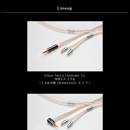
Lineup
Clear force Ultimate CL
MMCX 2.5φ
（2.5φ/4極 (Balanced) タイプ）