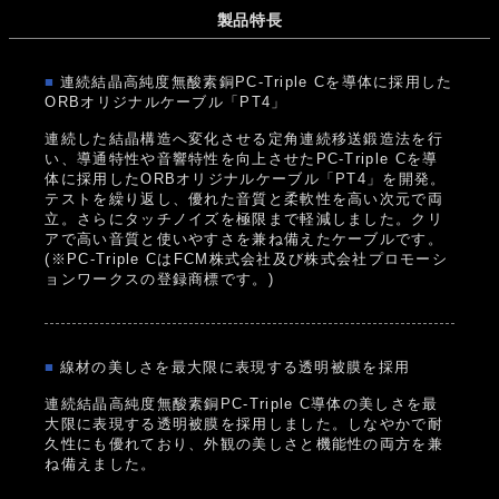
製品特長
■
連続結晶高純度無酸素銅PC-Triple Cを導体に採用した
ORBオリジナルケーブル「PT4」
連続した結晶構造へ変化させる定角連続移送鍛造法を行
い、導通特性や音響特性を向上させたPC-Triple Cを導
体に採用したORBオリジナルケーブル「PT4」を開発。
テストを繰り返し、優れた音質と柔軟性を高い次元で両
立。さらにタッチノイズを極限まで軽減しました。クリ
アで高い音質と使いやすさを兼ね備えたケーブルです。
(※PC-Triple CはFCM株式会社及び株式会社プロモーシ
ョンワークスの登録商標です。)
■
線材の美しさを最大限に表現する透明被膜を採用
連続結晶高純度無酸素銅PC-Triple C導体の美しさを最
大限に表現する透明被膜を採用しました。しなやかで耐
久性にも優れており、外観の美しさと機能性の両方を兼
ね備えました。