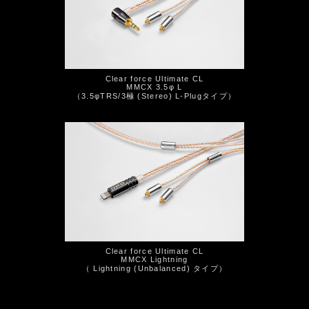
Clear force Ultimate CL
MMCX 3.5φ L
（3.5φTRS/3極 (Stereo) L-Plugタイプ）
Clear force Ultimate CL
MMCX Lightning
（ Lightning (Unbalanced) タイプ）