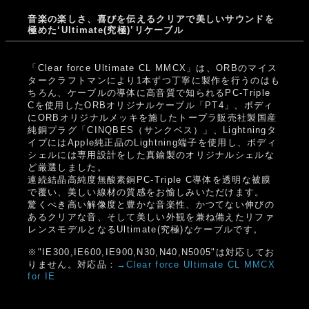
音楽の楽しさ、喜びを伝えるクリアで美しいサウンドを
極めた‘Ultimate(究極)’リケーブル
「Clear force Ultimate CL MMCX」は、ORBのマイス
タークラフトマンにより1本ずつ丁寧に製作を行うのはも
ちろん、ケーブルの導体に高音質で知られるPC-Triple
Cを使用したORBオリジナルケーブル「PT4」、ボディ
にORBオリジナルメッキを施したトープラ販売社製国産
純銅プラグ「CINQBES（サンクベス）」、Lightningタ
イプにはApple純正品のLightning端子を使用し、ボディ
シェルには専用設計をした真鍮製のオリジナルシェルな
ど厳選しました。
連続結晶高純度無酸素銅PC-Triple C導体を透明な被膜
で覆い、美しい線材の質感をお愉しみいただけます。
驚くべき高い解像度と豊かな音楽性、かつてない伸びの
あるクリアな音、そして美しい外観を兼ね備えたリファ
レンスモデルとなるUltimate(究極)なケーブルです。
※"IE300,IE600,IE900,N30,N40,N5005"は対応してお
りません。対応品：
→Clear force Ultimate CL MMCX
for IE