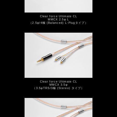
Clear force Ultimate CL
MMCX 2.5φ L
（2.5φ/4極 (Balanced) L-Plugタイプ）
Clear force Ultimate CL
MMCX 3.5φ
（3.5φTRS/3極 (Stereo) タイプ）