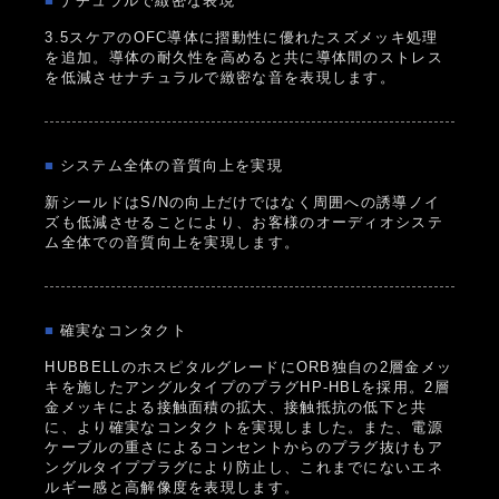
■
ナチュラルで緻密な表現
3.5スケアのOFC導体に摺動性に優れたスズメッキ処理
を追加。導体の耐久性を高めると共に導体間のストレス
を低減させナチュラルで緻密な音を表現します。
■
システム全体の音質向上を実現
新シールドはS/Nの向上だけではなく周囲への誘導ノイ
ズも低減させることにより、お客様のオーディオシステ
ム全体での音質向上を実現します。
■
確実なコンタクト
HUBBELLのホスピタルグレードにORB独自の2層金メッ
キを施したアングルタイプのプラグHP-HBLを採用。2層
金メッキによる接触面積の拡大、接触抵抗の低下と共
に、より確実なコンタクトを実現しました。また、電源
ケーブルの重さによるコンセントからのプラグ抜けもア
ングルタイププラグにより防止し、これまでにないエネ
ルギー感と高解像度を表現します。