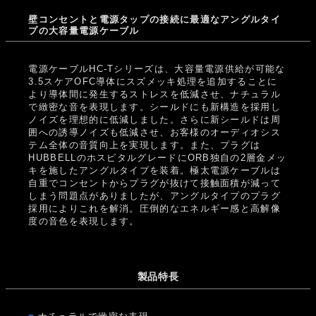
壁コンセントと電源タップの接続に最適なアングルタイ
プの大容量電源ケーブル
電源ケーブルHC-Tシリーズは、大容量電源供給が可能な
3.5スケアOFC導体にスズメッキ処理を追加することに
より導体間に発生するストレスを低減させ、ナチュラル
で緻密な音を表現します。シールドにも新構造を採用し
ノイズを理想的に低減しました。さらに新シールドは周
囲への誘導ノイズも低減させ、お客様のオーディオシス
テム全体の音質向上を実現します。また、プラグは
HUBBELLのホスピタルグレードにORB独自の2層金メッ
キを施したアングルタイプを装着。極太電源ケーブルは
自重でコンセントからプラグが抜けて接触面積が減って
しまう問題点がありましたが、アングルタイプのプラグ
採用によりこれを解消。圧倒的なエネルギー感と高解像
度の音色を表現します。
製品特長