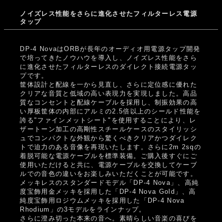
ノイズレス性能をさらに進化させたフィルターレス電源
タップ
DP-4 NovaはORBが長年のオーディオ用電源タップ開発
で培ってきたノウハウを導入し、ノイズレス性能をさら
に進化させたフィルターレスのダイレクト接続電源タッ
プです。
筐体設計と配線を一から見直し、さらに定位感に優れた
クリアな音質と低域の高い表現力を実現しました。高品
質なコンセントと配線ケーブルを採用し、制振効果の高
い厚板筐体の内部にアルミの2.5倍以上のシールド性能を
誇る"ファインメットシート"を使用することにより、レ
ザートーン加工の高剛性スチールケースのスタイリッシ
ュでコンパクトな外観から驚くべきクリアかつダイレク
トで迫力のある音像を再現いたします。さらに2m 2sqの
着脱可能な電源ケーブルを標準装備。ご購入後すぐにご
使用いただけると共に、電源ケーブルを交換してケーブ
ルでの音色の違いをお楽しみいただくことが可能です。
メッキレスのスタンダードモデル「DP-4 Nova」、高純
度宝飾用金メッキを採用した「DP-4 Nova Gold」、高
純度宝飾用ロジウムメッキを採用した「DP-4 Nova
Rhodium」の3モデルをラインナップ。
さらに澄み切った本来の音へ。素晴らしい音楽の喜びを