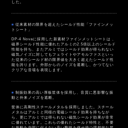
した。
■
従来素材の限界を超えたシールド性能「ファインメッ
トシート」
DP-4 Novaに採用した新素材ファインメットシートは 、
磁界シールド性能に優れたアルミの2.5倍以上のシールド
性能を持ち、またアルミではシールド効果が得られない
磁気ノイズに対してもフェライトやアモルファスといっ
た従来のシールド材の限界値を大きく超えたシールド性
能を誇ります。外部からのノイズを遮断し、かつてない
クリアな音場を表現します。
■
制振効果の高い厚板筐体を採用し、音質に悪影響な振
動と外来ノイズを遮断。
筐体に高剛性スチールメタルを採用しました。スチール
メタルはアルミと同様の電磁シールド効果を持ちなが
ら、更にアルミでは得られない磁気シールド効果が非常
に優れています。これらの優れたシールド特性と、不要
な振動を内部に伝えない高い剛性を併せ持つ理想的な筐