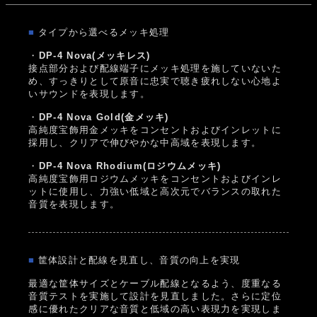
■
タイプから選べるメッキ処理
・
DP-4 Nova(メッキレス)
接点部分および配線端子にメッキ処理を施していないた
め、すっきりとして原音に忠実で聴き疲れしない心地よ
いサウンドを表現します。
・
DP-4 Nova Gold(金メッキ)
高純度宝飾用金メッキをコンセントおよびインレットに
採用し、クリアで伸びやかな中高域を表現します。
・
DP-4 Nova Rhodium(ロジウムメッキ)
高純度宝飾用ロジウムメッキをコンセントおよびインレ
ットに使用し、力強い低域と高次元でバランスの取れた
音質を表現します。
■
筐体設計と配線を見直し、音質の向上を実現
最適な筐体サイズとケーブル配線となるよう、度重なる
音質テストを実施して設計を見直しました。さらに定位
感に優れたクリアな音質と低域の高い表現力を実現しま