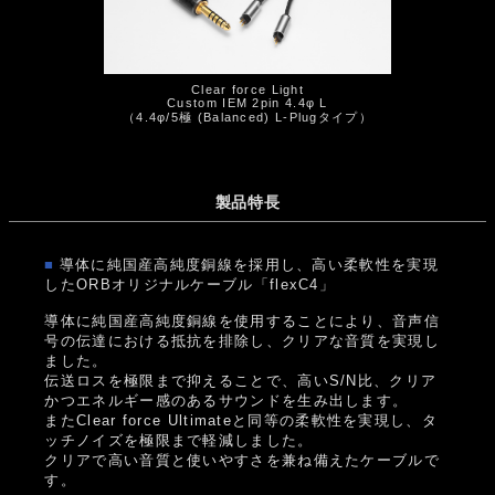
Clear force Light
Custom IEM 2pin 4.4φ L
（4.4φ/5極 (Balanced) L-Plugタイプ）
製品特長
■
導体に純国産高純度銅線を採用し、高い柔軟性を実現
したORBオリジナルケーブル「flexC4」
導体に純国産高純度銅線を使用することにより、音声信
号の伝達における抵抗を排除し、クリアな音質を実現し
ました。
伝送ロスを極限まで抑えることで、高いS/N比、クリア
かつエネルギー感のあるサウンドを生み出します。
またClear force Ultimateと同等の柔軟性を実現し、タ
ッチノイズを極限まで軽減しました。
クリアで高い音質と使いやすさを兼ね備えたケーブルで
す。