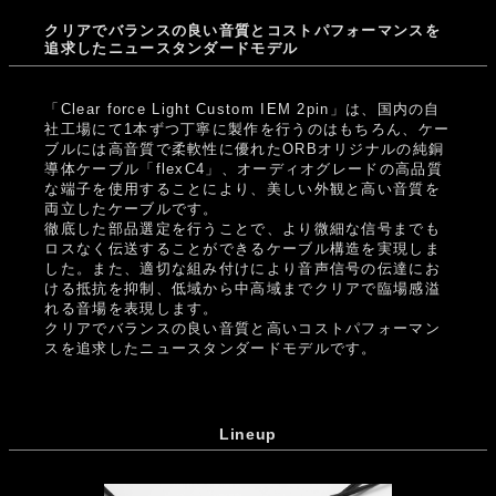
クリアでバランスの良い音質とコストパフォーマンスを
追求したニュースタンダードモデル
「Clear force Light Custom IEM 2pin」は、国内の自
社工場にて1本ずつ丁寧に製作を行うのはもちろん、ケー
ブルには高音質で柔軟性に優れたORBオリジナルの純銅
導体ケーブル「flexC4」、オーディオグレードの高品質
な端子を使用することにより、美しい外観と高い音質を
両立したケーブルです。
徹底した部品選定を行うことで、より微細な信号までも
ロスなく伝送することができるケーブル構造を実現しま
した。また、適切な組み付けにより音声信号の伝達にお
ける抵抗を抑制、低域から中高域までクリアで臨場感溢
れる音場を表現します。
クリアでバランスの良い音質と高いコストパフォーマン
スを追求したニュースタンダードモデルです。
Lineup