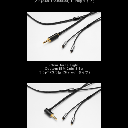
（2.5φ/4極 (Balanced) L-Plugタイプ）
Clear force Light
Custom IEM 2pin 3.5φ
（3.5φTRS/3極 (Stereo) タイプ）