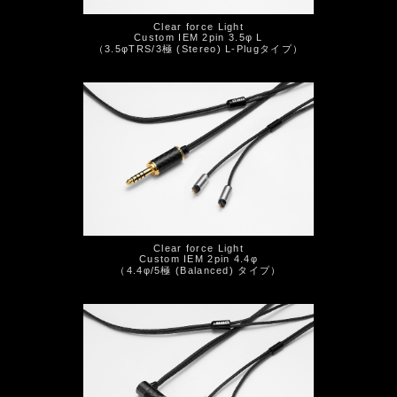
Clear force Light
Custom IEM 2pin 3.5φ L
（3.5φTRS/3極 (Stereo) L-Plugタイプ）
Clear force Light
Custom IEM 2pin 4.4φ
（4.4φ/5極 (Balanced) タイプ）