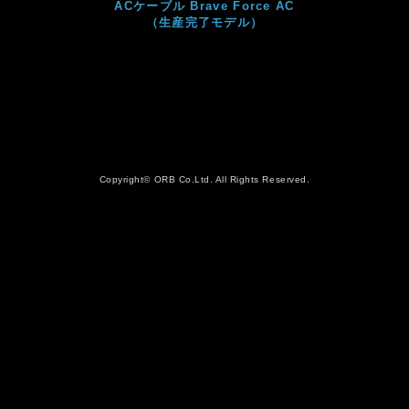
ACケーブル Brave Force AC
（生産完了モデル）
Copyright© ORB Co.Ltd. All Rights Reserved.