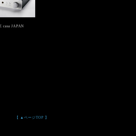
E casa JAPAN
【 ▲ページTOP 】