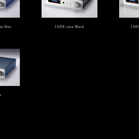
n blue
JADE casa Black
JAD
a