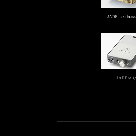
JADE next brass
JADE to go