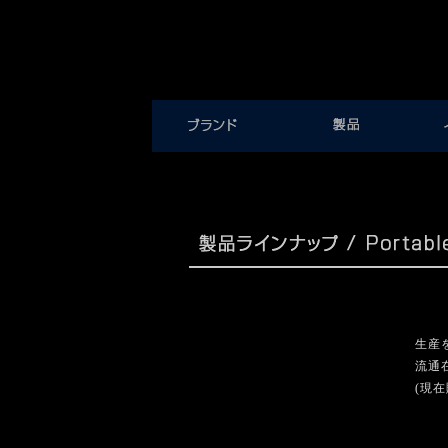
生産を
流通
(現