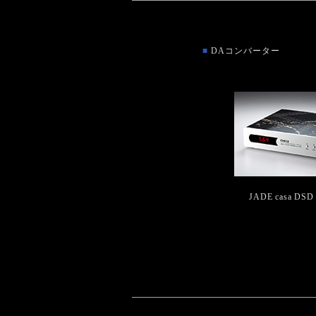
■
DAコンバーター
JADE casa DSD