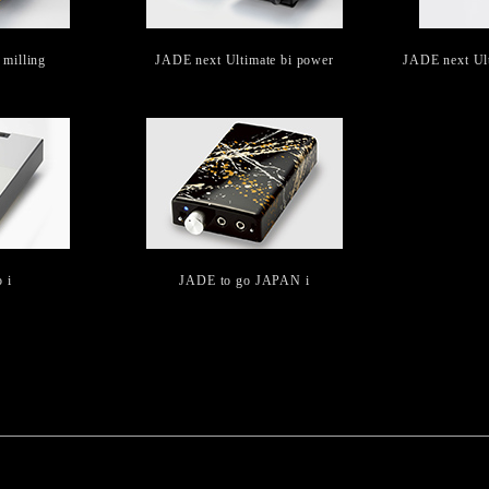
 milling
JADE next Ultimate bi power
JADE next Ul
 i
JADE to go JAPAN i