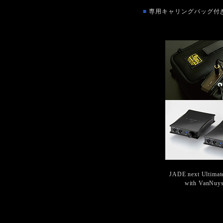
■
専用キャリングバッグ付
JADE next Ultimat
with VanNuys