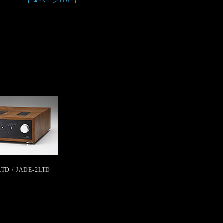
【 ▲ページTOP 】
LTD / JADE-2LTD