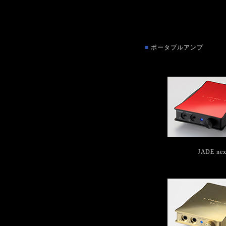
■
ポータブルアンプ
JADE nex