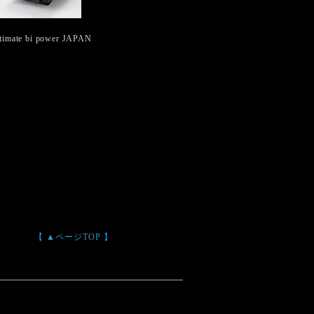
timate bi power JAPAN
【 ▲ページTOP 】