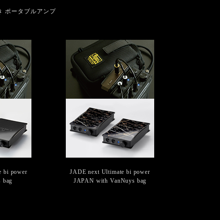
き ポータブルアンプ
e bi power
JADE next Ultimate bi power
 bag
JAPAN with VanNuys bag