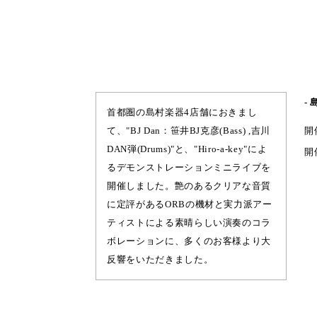
- 
首都圏の島村楽器4店舗におきまし
て、"BJ Dan：笹井BJ克彦(Bass) ,吉川
開
DAN弾(Drums)"と、"Hiro-a-key"によ
開
るデモンストレーションミニライブを
開催しました。艶のあるクリアな音質
に定評があるORBの機材と実力派アー
島
ティストによる素晴らしい演奏のコラ
ボレーションに、多くのお客様より大
反響をいただきました。