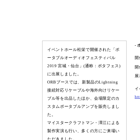
-
イベントホール松栄で開催された「ポ
ータブルオーディオフェスティバル
開
2019 宮城・仙台」(通称：ポタフェス)
開
に出展しました。
展
ORBブースでは、新製品のLightning
イ
接続対応リケーブルや海外向けリケー
ht
ブル等を出品したほか、会場限定のカ
スタムポータブルアンプを販売しまし
た。
マイスタークラフトマン・澤江による
製作実演も行い、多くの方にご来場い
ただきました。