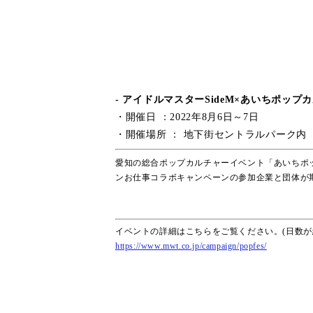
- アイドルマスターSideM×あいちポップ
・開催日 ：2022年8月6日～7日
・開催場所 ： 地下街セントラルパーク内
愛知の総合ポップカルチャーイベント「あいちポッ
ンお仕事コラボキャンペーンの参加企業と団体が
イベントの詳細はこちらをご覧ください。(日数が
https://www.mwt.co.jp/campaign/popfes/