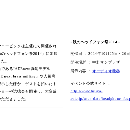
- 秋のヘッドフォン祭2014
-
ヤエービック様主催にて開催され
秋のヘッドフォン祭2014」に出展
開催日 ： 2014年10月25日～26
した。
開催場所 ： 中野サンプラザ
であるJADEnext真鍮モデル
展示内容 ：
オーディオ機器
E next brass milling」や人気商
イベント公式サイト ：
展示したほか、ゲストを招いたト
http://www.fujiya-
ショーや試聴会も開催し、大変反
avic.jp/user_data/headphone_fes
いただきました。