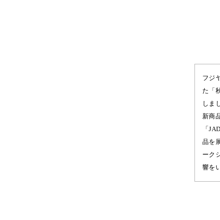
フジ
た「
しま
新商品
「JAD
品を
ーク
響を