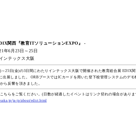
EDIX関西『教育ITソリューションEXPO』 -
21年6月23日～25日
 インテックス大阪
日(水)～25日(金)の3日間にわたりインテックス大阪で開催された教育総合展 EDIX
」に出展しました。 ORBブースではICカードを用いた登下校管理システムのデ
から反響を頂きました。
こちらをご覧ください。(日数が経過したイベントはリンク切れの場合がありま
aka.jp/ja-jp/about/edict.html