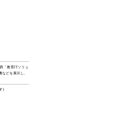
関西「教育ITソリュ
モ機などを展示し、
す)