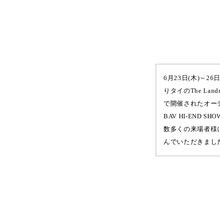
6月23日(木)～2
りタイのThe Landma
で開催されたオーデ
BAV HI-END SH
数多くの来場者様
んでいただきまし