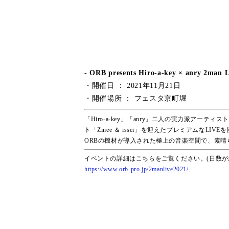
- ORB presents Hiro-a-key × anry 2man Liv
・開催日 ： 2021年11月21日
・開催場所 ： フェスタ京町堀
「Hiro-a-key」「anry」二人の実力派アーティス
ト「Zinee ＆ issei」を迎えたプレミアムなLIV
ORBの機材が導入された極上の音楽空間で、素
イベントの詳細はこちらをご覧ください。(日数が
https://www.orb-pro.jp/2manlive2021/